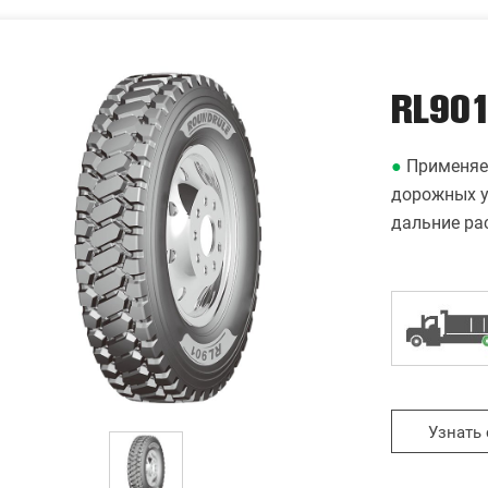
RL90
●
Применяе
дорожных у
дальние ра
Узнать 