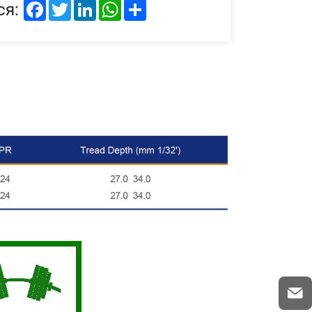
Facebook
Twitter
LinkedIn
WhatsApp
Share
ся: